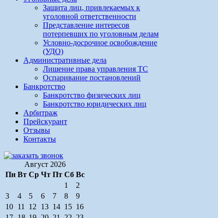
Защита лиц, привлекаемых к
уголовной ответственности
Представление интересов
потерпевших по уголовным делам
Условно-досрочное освобождение
(УДО)
Административные дела
Лишение права управления ТС
Оспаривание постановлений
Банкротство
Банкротство физических лиц
Банкротство юридических лиц
Арбитраж
Прейскурант
Отзывы
Контакты
Август 2026
Пн
Вт
Ср
Чт
Пт
Сб
Вс
1
2
3
4
5
6
7
8
9
10
11
12
13
14
15
16
17
18
19
20
21
22
23