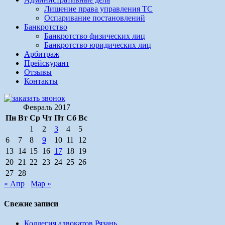
Лишение права управления ТС
Оспаривание постановлений
Банкротство
Банкротство физических лиц
Банкротство юридических лиц
Арбитраж
Прейскурант
Отзывы
Контакты
Февраль 2017
Пн
Вт
Ср
Чт
Пт
Сб
Вс
1
2
3
4
5
6
7
8
9
10
11
12
13
14
15
16
17
18
19
20
21
22
23
24
25
26
27
28
« Апр
Мар »
Свежие записи
Коллегия адвокатов Рязань